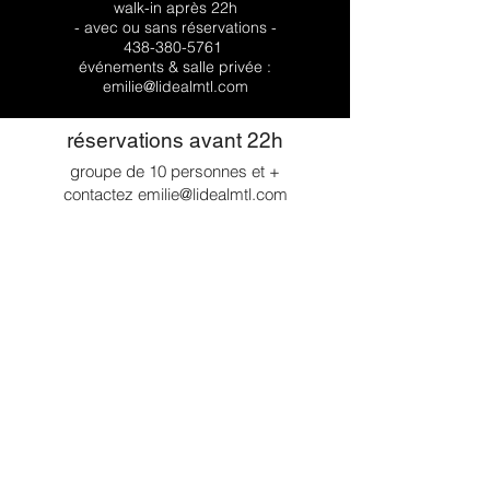
walk-in après 22h
- avec ou sans réservations -
438-380-5761
événements & salle privée :
emilie@lidealmtl.com
réservations avant 22h
groupe de 10 personnes et +
contactez emilie@lidealmtl.com