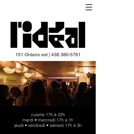
151 Ontario est |
438 380-5761
cuisine 17h à 22h
mardi • mercredi 17h à 1h
jeudi • vendredi • samedi 17h à 3h